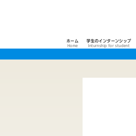
コ
ン
テ
ン
ツ
ホーム
学生のインターンシップ
へ
Home
Inturnship for student
移
動