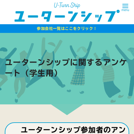
コ
ン
テ
ン
！
参加会社一覧はここをクリック
ツ
へ
移
動
ユーターンシップに関するアンケ
ート（学生用）
ユーターンシップ参加者のアン