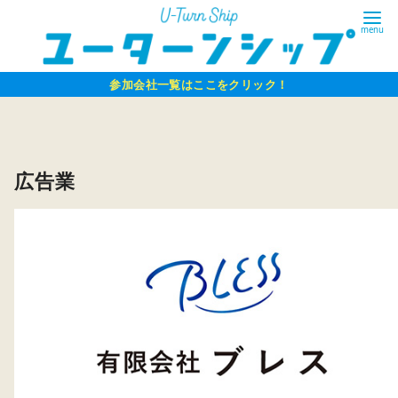
コ
ン
テ
ン
参加会社一覧はここをクリック
！
ツ
へ
移
広告業
動